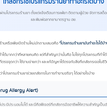
เภสัชกรใช้โปรแกรมร้านยาทำอะไรได้บ้าง
ด้ผ่านโปรแกรมร้านยา ตั้งแต่แจ้งเตือนการแพ้ยา ติดตามผู้ป่วย จัดการส
และพิมพ์ฉลากยามาตรฐาน อย.
ดร้านหรือเพิ่งเปิดร้านใหม่มักถามเสมอคือ
"โปรแกรมร้านยามันทำอะไรได้บ้าง?
ำได้มากกว่าที่หลายคนคิด แต่ที่สำคัญกว่านั้นคือ ไม่ใช่ทุกโปรแกรมที่ท
ที่ตรงจุดกว่า ใช้งานง่ายกว่า และแก้ปัญหาได้ตรงกับสิ่งที่เภสัชกรเจอในชีว
์ว่าโปรแกรมร้านยาช่วยเภสัชกรในการทำงานจริงๆ ได้อย่างไรบ้าง
Drug Allergy Alert)
่ประนีประนอมไม่ได้ และนี่คือฟีเจอร์ที่เภสัชกรมืออาชีพให้ความสำคัญเป็น