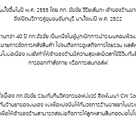
ั้งขึ้นในปี พ.ศ. 2555 โดย ภก. ชัชชัย วิริยะลัมภะ เจ้าของร้านขา
กว่า 40 ปี ภก.ชัชชัย เป็นหนึ่งในผู้บุกเบิกการนำระบบคอมพิวเต
ารขายการจัดการคลังสินค้า ไปจนถึงการดูแลกิจการโดยรวม ผลลัพธ
โตต่อเนื่อง แต่ยังทำให้เจ้าของร้านมีความสุขและมีเวลาใช้ชีวิตกับสิ
ใจนี้เอง ภก.ชัชชัย ร่วมกับทีมวิศวกรซอฟต์แวร์ จึงพัฒนา CW So
ใช้กับร้านยาของตนเอง แต่เพื่อแบ่งปันให้กับวงการร้านขายยาในปร